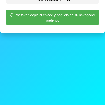
📋 Por favor, copie el enlace y péguelo en su navegador
preferido