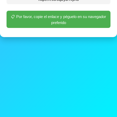
📋 Por favor, copie el enlace y péguelo en su navegador
preferido