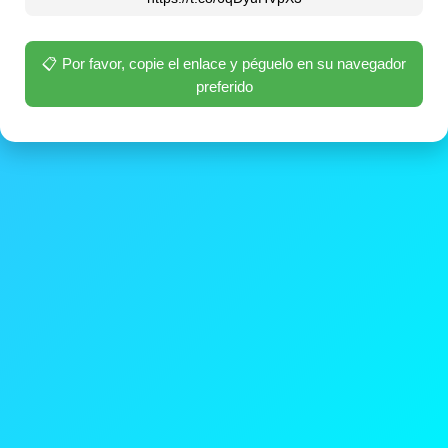
📋 Por favor, copie el enlace y péguelo en su navegador
preferido